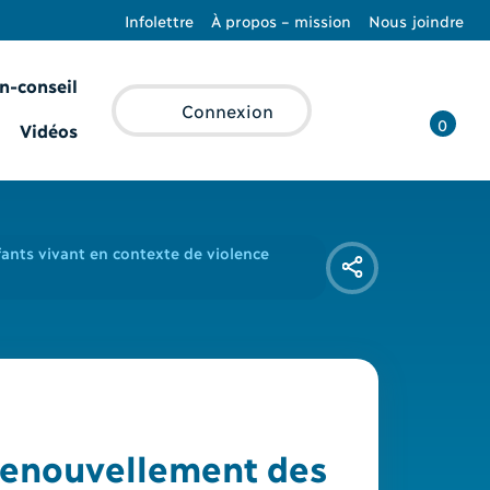
Infolettre
À propos – mission
Nous joindre
n-conseil
Recherche
Connexion
0
Vidéos
ants vivant en contexte de violence
renouvellement des