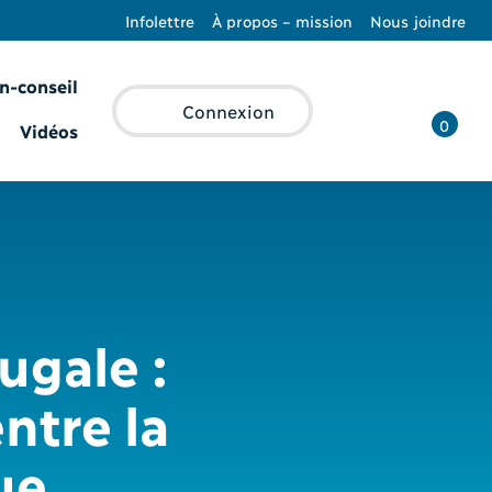
Infolettre
À propos – mission
Nous joindre
n-conseil
Recherche
Connexion
0
Vidéos
ugale :
ntre la
ue