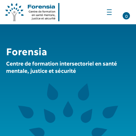
Ouvrir
la
0
navigation
du
site
Forensia
Centre de formation intersectoriel en santé
mentale, justice et sécurité