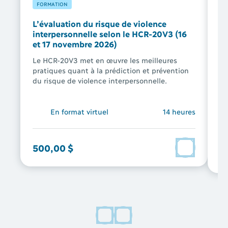
FORMATION
F
L’évaluation du risque de violence
L’
interpersonnelle selon le HCR-⁠20V3 (16
se
et 17 novembre 2026)
J-
2
Le HCR-20V3 met en œuvre les meilleures
pratiques quant à la prédiction et prévention
J-
du risque de violence interpersonnelle.
do
ré
En format virtuel
14 heures
500,00 $
0