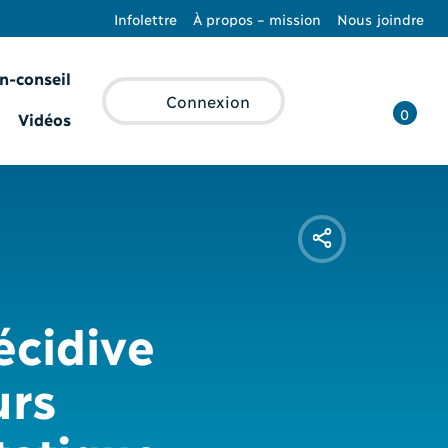
Infolettre
À propos – mission
Nous joindre
n-conseil
Recherche
Connexion
0
Vidéos
écidive
urs