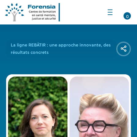
Ouvrir
la
0
navigation
du
site
La ligne REBÂTIR : une approche innovante, des
résultats concrets