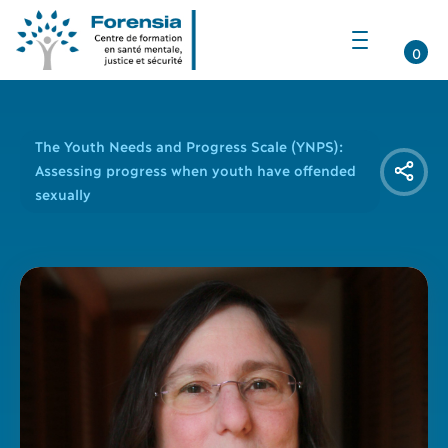
Ouvrir
la
0
navigation
du
site
The Youth Needs and Progress Scale (YNPS):
Assessing progress when youth have offended
sexually