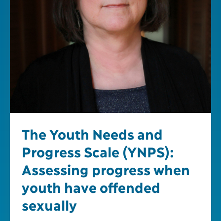
The Youth Needs and
Progress Scale (YNPS):
Assessing progress when
youth have offended
sexually