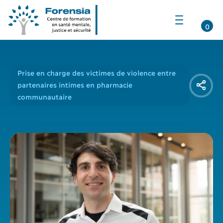
Ouvrir
la
0
navigation
du
site
Prise en charge des victimes de violence entre
partenaires intimes en pharmacie
communautaire