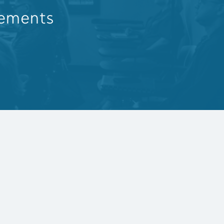
nements
nez-vous à la liste de diffusion
 ne rien manquer
Je m'abonne