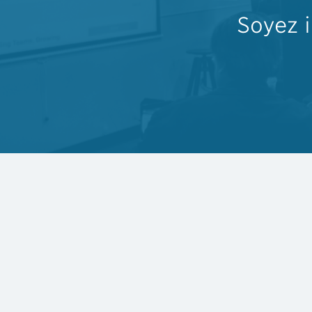
Soyez 
Visitez pinel.qc.ca