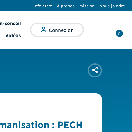
Infolettre
À propos – mission
Nous joindre
n-conseil
Recherche
Connexion
0
Vidéos
umanisation : PECH