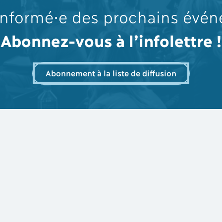
informé⋅e des prochains évé
Abonnez-vous à l’infolettre !
Abonnement à la liste de diffusion
Abon
Inscription aux formations
pour
Livres et manuels
À propos