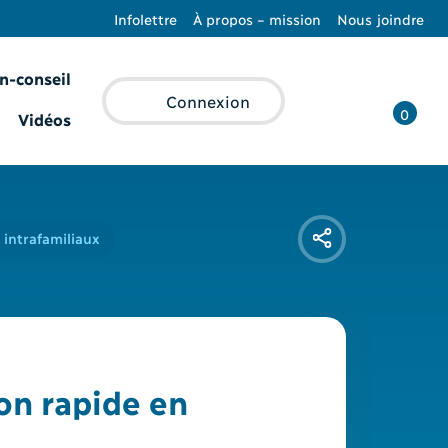
Infolettre
À propos – mission
Nous joindre
n-conseil
Recherche
Connexion
0
Vidéos
 intrafamiliaux
ion rapide en