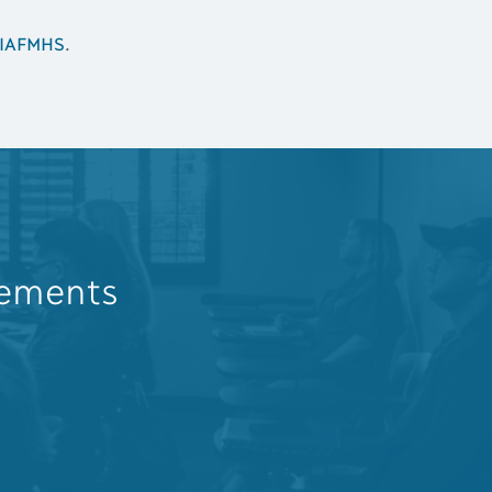
 l’IAFMHS
.
nements