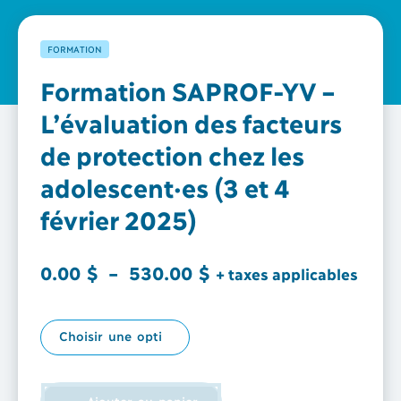
FORMATION
Formation SAPROF-YV –
L’évaluation des facteurs
de protection chez les
adolescent·es (3 et 4
février 2025)
Plage
0.00
$
–
530.00
$
+ taxes applicables
de
prix :
0.00 $
à
Ajouter au panier