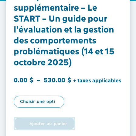
supplémentaire – Le
START – Un guide pour
l’évaluation et la gestion
des comportements
problématiques (14 et 15
octobre 2025)
Plage
0.00
$
–
530.00
$
+ taxes applicables
de
prix :
0.00 $
à
Ajouter au panier
530.00 $