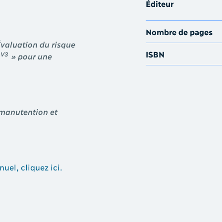
Éditeur
Nombre de pages
Évaluation du risque
ISBN
V3
0
» pour une
 manutention et
uel, cliquez ici.