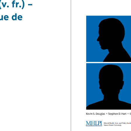
v. fr.) –
ue de