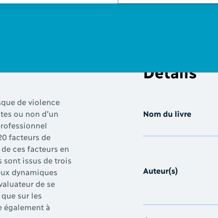
Details
sque de violence
ntes ou non d’un
Nom du livre
professionnel
20 facteurs de
de ces facteurs en
 sont issus de trois
Auteur(s)
deux dynamiques
évaluateur de se
que sur les
de également à