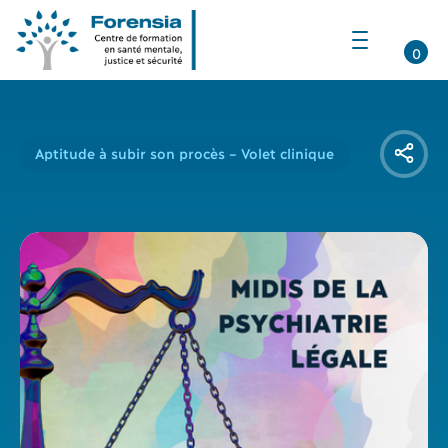
Ouvrir
la
0
navigation
du
site
Aptitude à subir son procès – Volet clinique