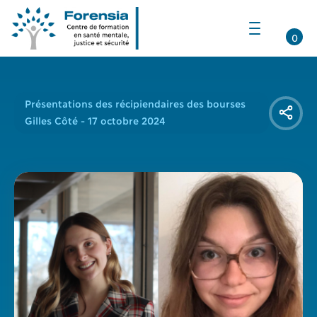
Ouvrir
la
0
navigation
du
site
Présentations des récipiendaires des bourses
Gilles Côté - 17 octobre 2024