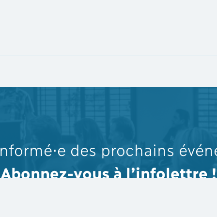
informé⋅e des prochains évé
Abonnez-vous à l’infolettre !
Abonnement à la liste de diffusion