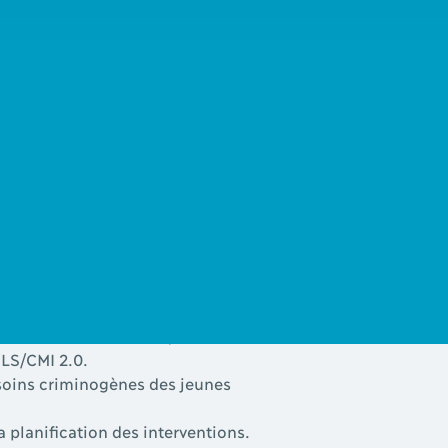
ychologues et autres corps de métier ayant
s une infraction criminelle.
pliquer la Loi sur le système de justice
es d’évaluation du risque.
YLS/CMI 2.0.
besoins criminogènes des jeunes
 planification des interventions.