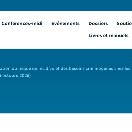
Conférences-midi
Événements
Dossiers
Soutie
Livres et manuels
ation du risque de récidive et des besoins criminogènes chez les 
16 octobre 2026)