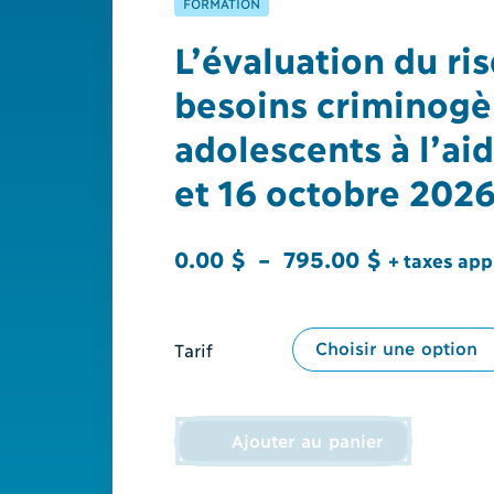
FORMATION
L’évaluation du ri
besoins criminogè
adolescents à l’ai
et 16 octobre 2026
Plage
0.00
$
–
795.00
$
+ taxes app
de
prix :
Tarif
0.00 $
à
795.00 $
Ajouter au panier