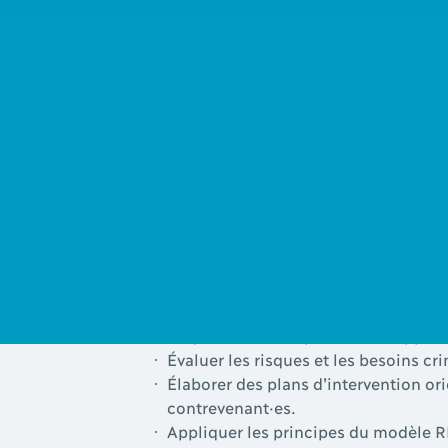
adolescent
·e
s.
Public cible
La formation à l’instrument YLS/CMI s’ad
des connaissances de base en évaluation du
Spécifiquement, les professionnel·les du r
pénale pour adolescents (LSJPA) au Québec
Objectifs
Au terme de cette formation, les participa
Acquérir une compréhension approfon
Évaluer les risques et les besoins c
Élaborer des plans d’intervention or
contrevenant·es.
Appliquer les principes du modèle RBR