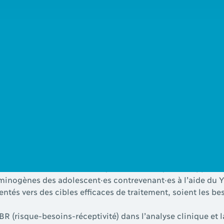
resse
aux criminologues, travailleur·euses sociaux·ales, ps
 risque et travaillant avec des adolescent·es ayant commi
éseau de la santé et des services sociaux responsables d’ap
 sont le public cible de cette formation.
nt·es seront en mesure de :
die de l’évolution historique et scientifique des approch
riminogènes des adolescent·es contrevenant·es à l’aide du 
ientés vers des cibles efficaces de traitement, soient les 
 (risque-besoins-réceptivité) dans l’analyse clinique et la