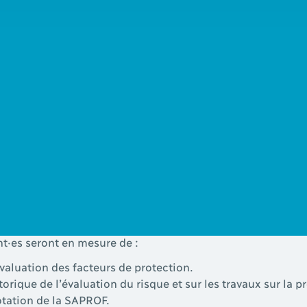
protection contre la récidive et la récidive violente SAPR
umenter les éléments protecteurs chez les auteur·rices d’i
ries de facteurs : les facteurs internes, les facteurs liés à
se aux criminologues, travailleur·euses sociaux·ales, infi
ces de base en évaluation du risque et travaillant avec une
que de violence.
nt·es seront en mesure de :
’évaluation des facteurs de protection.
orique de l’évaluation du risque et sur les travaux sur la pr
cotation de la SAPROF.