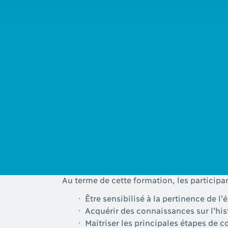
L’instrument d’évaluation des facteurs de 
professionnel structuré permettant de doc
protecteurs répartis en trois grandes catégo
Public cible
La formation à l’instrument SAPROF s’adres
autres intervenant·es ayant des connaissan
présenter – des troubles mentaux et un ris
Objectifs
Au terme de cette formation, les participa
Être sensibilisé à la pertinence de l
Acquérir des connaissances sur l’hist
Maitriser les principales étapes de 