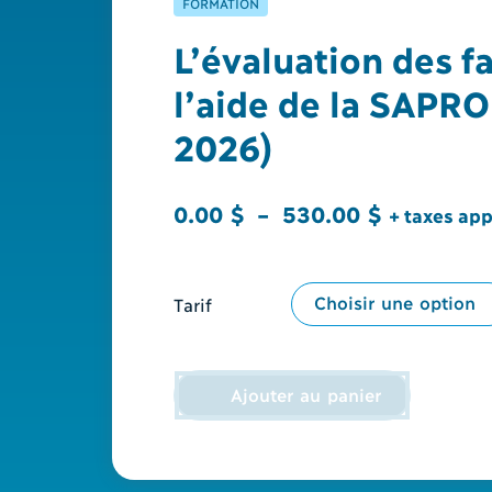
FORMATION
L’évaluation des f
l’aide de la SAPRO
2026)
Plage
0.00
$
–
530.00
$
+ taxes app
de
prix :
Tarif
0.00 $
à
530.00 $
Ajouter au panier