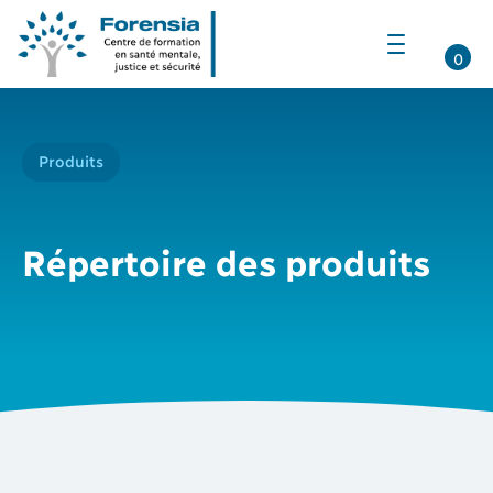
Ouvrir
la
0
navigation
du
site
Produits
Répertoire des produits